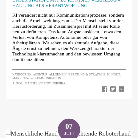
UNSER STANDPUNKT ZU KI: KI ALS WERKZEUG –
HALTUNG ALS VERANTWORTUNG
KI verändert nicht nur Kommunikationsprozesse, sondern
auch die Arbeitswelt insgesamt. Der Mensch steht vor der
Herausforderung, im Zusammenspiel mit KI seine Rolle
neu zu definieren. Das kann Ängste auslösen – etwa den
Verlust von Kompetenz, Autonomie oder gar von
Arbeitsplätzen. Wir sehen es als zentrale Aufgabe, diese
Ängste ernst zu nehmen, den Werkzeugcharakter der
Technologie klarzumachen und den bewussten Umgang
damit einzuüben.
KATEGORIEN:
AGENTUR
,
ALLGEMEIN
,
BERATUNG & STRATEGIE
,
KUNDEN
,
MARKETING & KOMMUNIKATION
AUTOR: MANUEL VICENTE PEREIRA
07
JULI