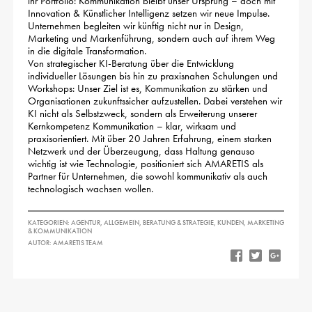
ihr Portfolio: Kommunikation bleibt unser Ursprung – doch mit
Innovation & Künstlicher Intelligenz setzen wir neue Impulse.
Unternehmen begleiten wir künftig nicht nur in Design,
Marketing und Markenführung, sondern auch auf ihrem Weg
in die digitale Transformation.
Von strategischer KI-Beratung über die Entwicklung
individueller Lösungen bis hin zu praxisnahen Schulungen und
Workshops: Unser Ziel ist es, Kommunikation zu stärken und
Organisationen zukunftssicher aufzustellen. Dabei verstehen wir
KI nicht als Selbstzweck, sondern als Erweiterung unserer
Kernkompetenz Kommunikation – klar, wirksam und
praxisorientiert. Mit über 20 Jahren Erfahrung, einem starken
Netzwerk und der Überzeugung, dass Haltung genauso
wichtig ist wie Technologie, positioniert sich AMARETIS als
Partner für Unternehmen, die sowohl kommunikativ als auch
technologisch wachsen wollen.
KATEGORIEN:
AGENTUR
,
ALLGEMEIN
,
BERATUNG & STRATEGIE
,
KUNDEN
,
MARKETING
& KOMMUNIKATION
AUTOR: AMARETIS TEAM