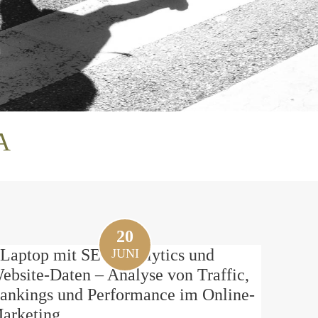
A
20
JUNI