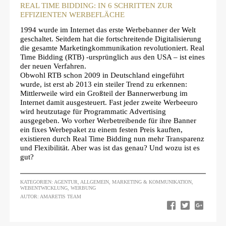
REAL TIME BIDDING: IN 6 SCHRITTEN ZUR
EFFIZIENTEN WERBEFLÄCHE
1994 wurde im Internet das erste Werbebanner der Welt
geschaltet. Seitdem hat die fortschreitende Digitalisierung
die gesamte Marketingkommunikation revolutioniert. Real
Time Bidding (RTB) -ursprünglich aus den USA – ist eines
der neuen Verfahren.
Obwohl RTB schon 2009 in Deutschland eingeführt
wurde, ist erst ab 2013 ein steiler Trend zu erkennen:
Mittlerweile wird ein Großteil der Bannerwerbung im
Internet damit ausgesteuert. Fast jeder zweite Werbeeuro
wird heutzutage für Programmatic Advertising
ausgegeben. Wo vorher Werbetreibende für ihre Banner
ein fixes Werbepaket zu einem festen Preis kauften,
existieren durch Real Time Bidding nun mehr Transparenz
und Flexibilität. Aber was ist das genau? Und wozu ist es
gut?
KATEGORIEN:
AGENTUR
,
ALLGEMEIN
,
MARKETING & KOMMUNIKATION
,
WEBENTWICKLUNG
,
WERBUNG
AUTOR: AMARETIS TEAM