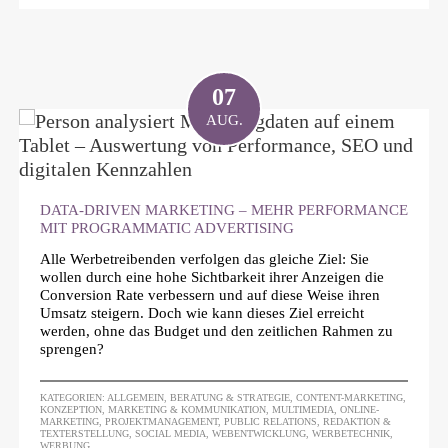
07
AUG.
DATA-DRIVEN MARKETING – MEHR PERFORMANCE
MIT PROGRAMMATIC ADVERTISING
Alle Werbetreibenden verfolgen das gleiche Ziel: Sie
wollen durch eine hohe Sichtbarkeit ihrer Anzeigen die
Conversion Rate verbessern und auf diese Weise ihren
Umsatz steigern. Doch wie kann dieses Ziel erreicht
werden, ohne das Budget und den zeitlichen Rahmen zu
sprengen?
KATEGORIEN:
ALLGEMEIN
,
BERATUNG & STRATEGIE
,
CONTENT-MARKETING
,
KONZEPTION
,
MARKETING & KOMMUNIKATION
,
MULTIMEDIA
,
ONLINE-
MARKETING
,
PROJEKTMANAGEMENT
,
PUBLIC RELATIONS
,
REDAKTION &
TEXTERSTELLUNG
,
SOCIAL MEDIA
,
WEBENTWICKLUNG
,
WERBETECHNIK
,
WERBUNG