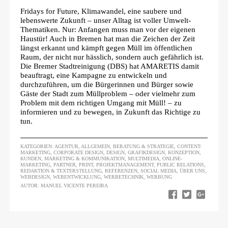
Fridays for Future, Klimawandel, eine saubere und
lebenswerte Zukunft – unser Alltag ist voller Umwelt-
Thematiken. Nur: Anfangen muss man vor der eigenen
Haustür! Auch in Bremen hat man die Zeichen der Zeit
längst erkannt und kämpft gegen Müll im öffentlichen
Raum, der nicht nur hässlich, sondern auch gefährlich ist.
Die Bremer Stadtreinigung (DBS) hat AMARETIS damit
beauftragt, eine Kampagne zu entwickeln und
durchzuführen, um die Bürgerinnen und Bürger sowie
Gäste der Stadt zum Müllproblem – oder vielmehr zum
Problem mit dem richtigen Umgang mit Müll! – zu
informieren und zu bewegen, in Zukunft das Richtige zu
tun.
KATEGORIEN:
AGENTUR
,
ALLGEMEIN
,
BERATUNG & STRATEGIE
,
CONTENT-
MARKETING
,
CORPORATE DESIGN
,
DESIGN
,
GRAFIKDESIGN
,
KONZEPTION
,
KUNDEN
,
MARKETING & KOMMUNIKATION
,
MULTIMEDIA
,
ONLINE-
MARKETING
,
PARTNER
,
PRINT
,
PROJEKTMANAGEMENT
,
PUBLIC RELATIONS
,
REDAKTION & TEXTERSTELLUNG
,
REFERENZEN
,
SOCIAL MEDIA
,
ÜBER UNS
,
WEBDESIGN
,
WEBENTWICKLUNG
,
WERBETECHNIK
,
WERBUNG
AUTOR: MANUEL VICENTE PEREIRA